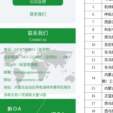
公司业绩
5
机场
联系我们
6
呼和
7
西部
8
科右
联系我们
9
西乌
Contact us
10
苏尼
电话：0471-5223613（张宝桐）
11
东乌
投诉电话：0471-5223607（总师办）、0471-
12
东乌
5223600（经营管理部）
13
东乌
邮箱：imzs@yagmurenerji.com
内蒙
14
网址：//yagmurenerji.com/
期）工
地址：内蒙古自治区呼和浩特市赛罕区鄂尔
15
内蒙
多斯东街12号银联大厦10层
16
正蓝
17
西乌
18
西乌