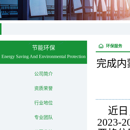
环保服务
节能环保
Energy Saving And Environmental Protection
完成内
公司简介
资质荣誉
行业地位
近日
专业团队
202