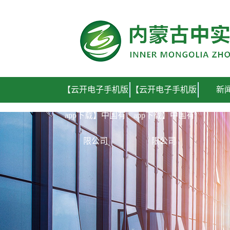
【云开电子手机版app下载】中国有限公司
【云开电子手机版
【云开电子手机版
新
app下载】中国有
app下载】中国有
限公司
限公司