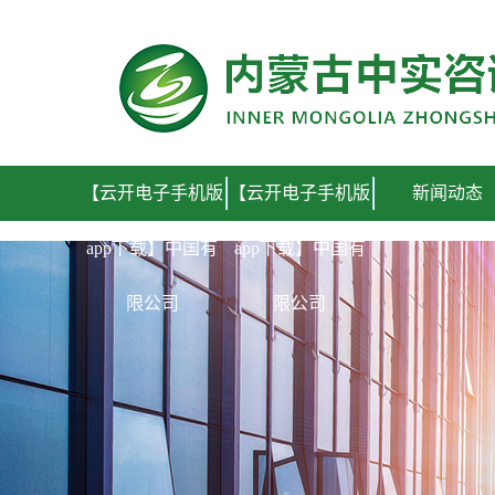
【云开电子手机版app下载】中国有限公司
【云开电子手机版
【云开电子手机版
新闻动态
app下载】中国有
app下载】中国有
限公司
限公司