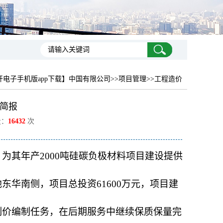
开电子手机版app下载】中国有限公司
>>项目管理>>工程造价
简报
量：
16432
次
为其年产2000吨硅碳负极材料项目建设提供
华南侧，项目总投资61600万元，项目建
制价编制任务，在后期服务中继续保质保量完