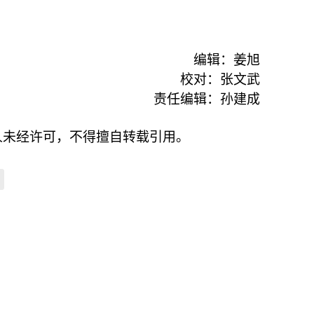
编辑：姜旭
校对：张文武
责任编辑：孙建成
人未经许可，不得擅自转载引用。