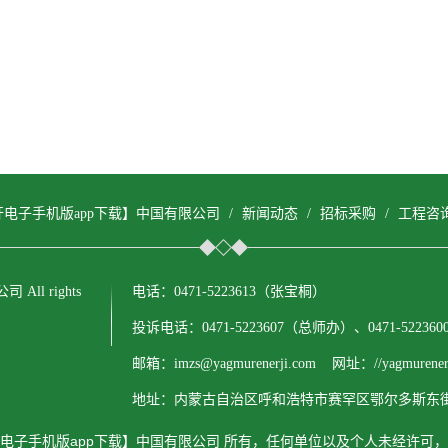
开电子手机版app下载】中国有限公司
/
新闻动态
/
招标采购
/
工程咨
All rights
电话：0471-5223613（张宝桐）
投诉电话：0471-5223607（总师办）、0471-522
邮箱：imzs@yagmurenerji.com 网址：//yagmurenerj
地址：内蒙古自治区呼和浩特市赛罕区鄂尔多斯东街1
电子手机版app下载】中国有限公司 所有，任何单位以及个人未经许可