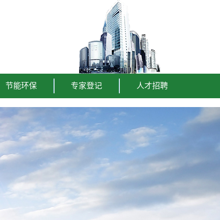
节能环保
专家登记
人才招聘