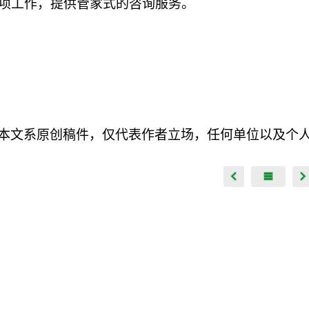
项工作，提供管家式的咨询服务。
本文系原创稿件，仅代表作者立场，任何单位以及个