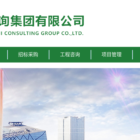
招标采购
工程咨询
项目管理