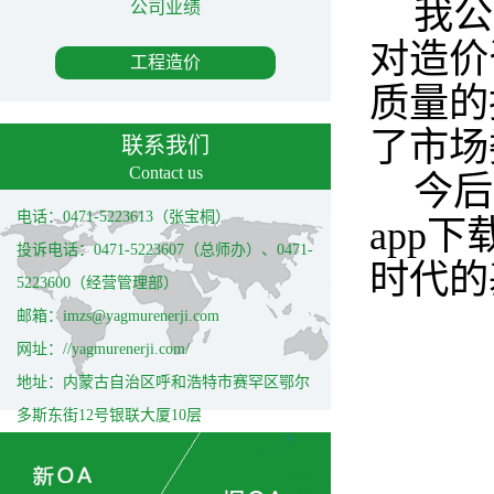
我公
公司业绩
对造价
工程造价
质量的
了市场
联系我们
Contact us
今后
电话：0471-5223613（张宝桐）
app
投诉电话：0471-5223607（总师办）、0471-
时代的
5223600（经营管理部）
邮箱：imzs@yagmurenerji.com
网址：//yagmurenerji.com/
地址：内蒙古自治区呼和浩特市赛罕区鄂尔
多斯东街12号银联大厦10层