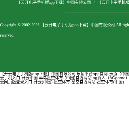
【云开电子手机版app下载】中国有限公司
/
【云开电子手机版
Copyright © 2002-2026 【云开电子手机版app下载】中国有限公司 All righ
reserved.
【开云电子手机版app下载】中国有限公司
乐鱼平台app官网-乐鱼（中
云手机入口-开云中国
半岛星空体育-(中国)官方网站
ag真人（AGgame）
云网页版登录入口-开云(中国)
星空体育·星空官方网站-星空体育(中国)