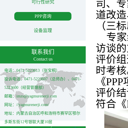
司、专
可行性研究
道改造
PPP咨询
（三标
设备监理
专家
访谈的
联系我们
评价组
Contact us
时考核
电话：0471-5223613（张宝桐）
《
PPP
投诉电话：0471-5223607（总师办）、0471-
5223600（经营管理部）
评价结
邮箱：imzs@yagmurenerji.com
符合《
网址：//yagmurenerji.com/
地址：内蒙古自治区呼和浩特市赛罕区鄂尔
多斯东街12号银联大厦10层