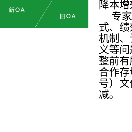
降本增
专家
式、绩
机制、
义等问
整前有
合作存
号）文
减。