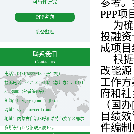
参考。
可行性研究
PPP
PPP咨询
为确
设备监理
投融资
成项目
联系我们
根据
Contact us
改能源〔
电话：0471-5223613（张宝桐）
工作方
投诉电话：0471-5223607（总师办）、0471-
府和社
5223600（经营管理部）
邮箱：imzs@yagmurenerji.com
（国办
网址：//yagmurenerji.com/
目绩效
地址：内蒙古自治区呼和浩特市赛罕区鄂尔
件编制
多斯东街12号银联大厦10层