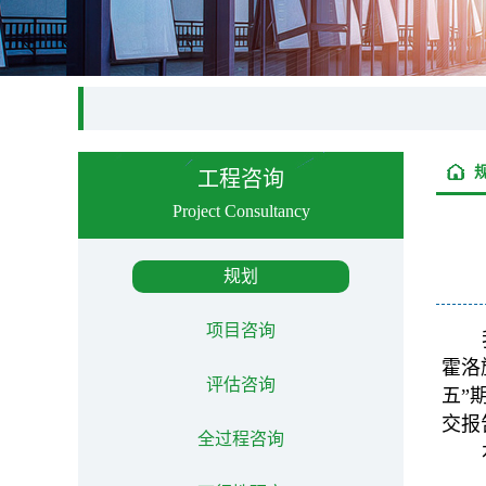
工程咨询
Project Consultancy
规划
项目咨询
霍洛
评估咨询
五”
交报
全过程咨询