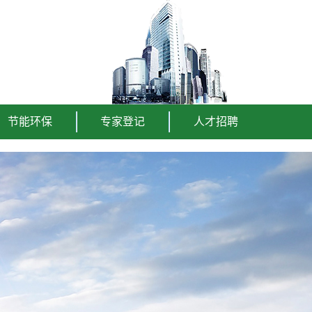
节能环保
专家登记
人才招聘