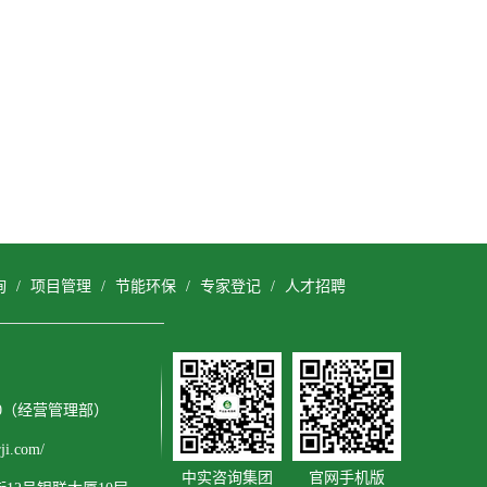
询
/
项目管理
/
节能环保
/
专家登记
/
人才招聘
3600（经营管理部）
i.com/
中实咨询集团
官网手机版