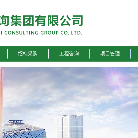
招标采购
工程咨询
项目管理