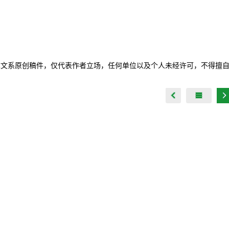
本文系原创稿件，仅代表作者立场，任何单位以及个人未经许可，不得擅