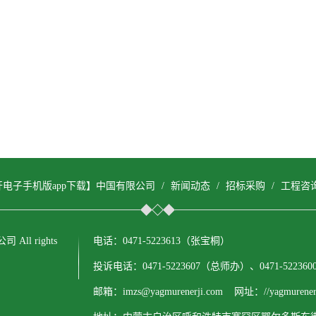
开电子手机版app下载】中国有限公司
/
新闻动态
/
招标采购
/
工程咨
All rights
电话：0471-5223613（张宝桐）
投诉电话：0471-5223607（总师办）、0471-522
邮箱：imzs@yagmurenerji.com 网址：//yagmurenerj