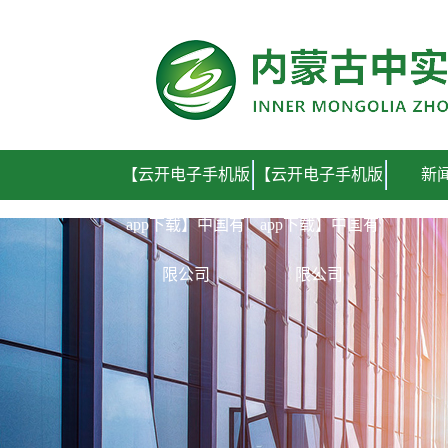
【云开电子手机版app下载】中国有限公司
【云开电子手机版
【云开电子手机版
新
app下载】中国有
app下载】中国有
限公司
限公司