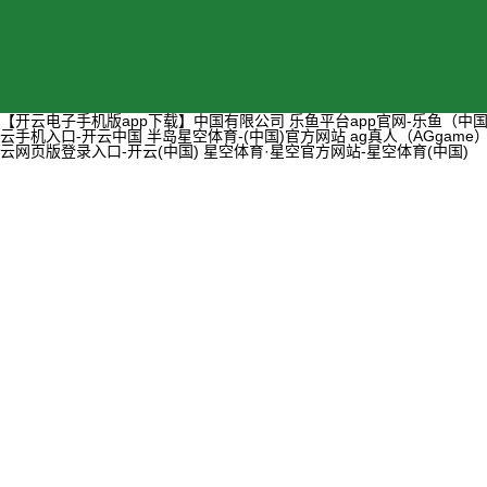
【开云电子手机版app下载】中国有限公司
乐鱼平台app官网-乐鱼（中
云手机入口-开云中国
半岛星空体育-(中国)官方网站
ag真人（AGgame）
云网页版登录入口-开云(中国)
星空体育·星空官方网站-星空体育(中国)