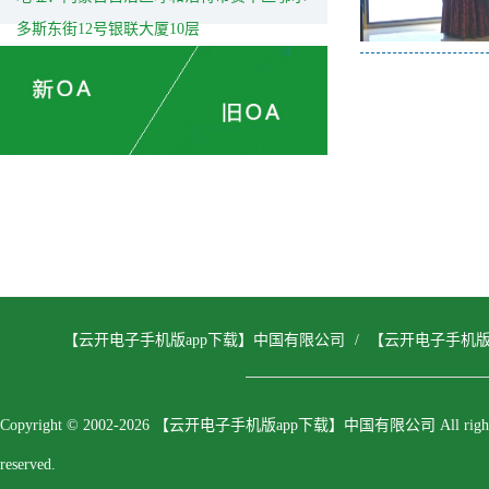
多斯东街12号银联大厦10层
【云开电子手机版app下载】中国有限公司
/
【云开电子手机版
Copyright © 2002-2026 【云开电子手机版app下载】中国有限公司 All righ
reserved.