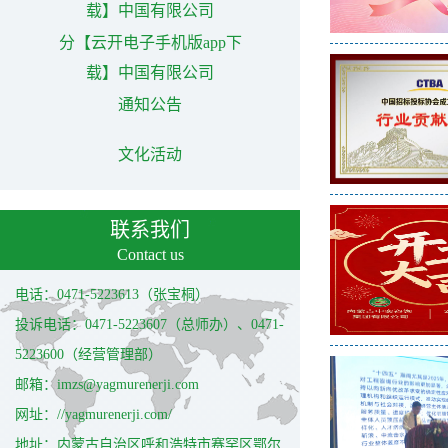
载】中国有限公司
分【云开电子手机版app下
载】中国有限公司
通知公告
文化活动
联系我们
Contact us
电话：0471-5223613（张宝桐）
投诉电话：0471-5223607（总师办）、0471-
5223600（经营管理部）
邮箱：imzs@yagmurenerji.com
网址：//yagmurenerji.com/
地址：内蒙古自治区呼和浩特市赛罕区鄂尔