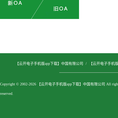
【云开电子手机版app下载】中国有限公司
/
【云开电子手机版
Copyright © 2002-2026 【云开电子手机版app下载】中国有限公司 All righ
reserved.