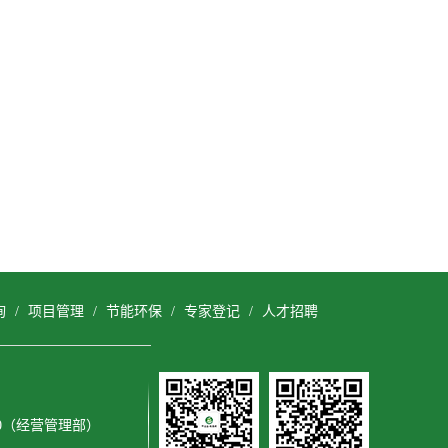
询
/
项目管理
/
节能环保
/
专家登记
/
人才招聘
3600（经营管理部）