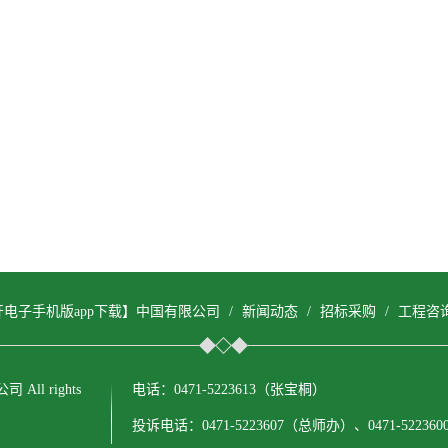
开电子手机版app下载】中国有限公司
/
新闻动态
/
招标采购
/
工程咨
All rights
电话：0471-5223613（张宝桐）
投诉电话：0471-5223607（总师办）、0471-522