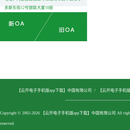
多斯东街12号银联大厦10层
【云开电子手机版app下载】中国有限公司
/
【云开电子手机版
Copyright © 2002-2026 【云开电子手机版app下载】中国有限公司 All righ
reserved.